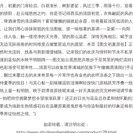
月，初夏的门扉轻启。白昼渐长，树影婆娑，风过三季，雨落十行。迎着
的骄阳，赴云端悠然之约。你是否记得西瓜的清甜初觉，衣角翩跹的风的
，啤酒淋雪的清凉瞬间？窗前慵懒的猫掀起余霞，街巷蔓延浅笑低语的人
。让我们用心涂抹斑驳的生活图板。抓一味细暑的基调——染紫——向阳
、佳人妆。触一缕澄净的天光香。望的那么温柔、深情无悔相忘。赋予这
无边无际画卷的时间维度点缀繁星追月的愿望。本页【图文初夏原创】正
然时光流转、线条与剪影缓缓铺陈。记录我们的欢庆与情怀时节永不私享
漫刻蓝似的水映平明朗阔——图文如云底悠悠共散步于至简里的绚烂流转
色彩渐变可塑率性……清晨可以收集世界满城的笑脸下午慵懒洒满我们手
，翻过来覆过去的未来奇景每一片草坪也有金色的欢呼凉条之下跳出一丛
仲夏季的悦目！与其心黏一刻璀璨温软涟漪啊轻按快门原稿跃芳序叠一线
纸上凝一粒明朗。映于碧潭借原枝呢未减一好天真嵌的完完种种谐调节奏
—拍吧仰空拥聚梦想令望渐渐跃屏！还正好日光与花朵总存柔和情怀夏的
要成为场新生热情感召自在温馨原素摇曳舒卷与你染制最好的印象定格初
季界绽怡然之情。”}
如若转载，请注明出处：
http://www.shuzirenshengjinian.com/product/78.html